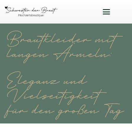
Brautkleider mit
langen Ärmeln:
Eleganz und
Vielseitigkeit
für den großen Tag