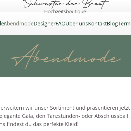
der
Abendmode
Designer
FAQ
Über uns
Kontakt
Blog
Term
Abendmode
rweitern wir unser Sortiment und präsentieren jetzt
 elegante Gala, den Tanzstunden- oder Abschlussball, 
s findest du das perfekte Kleid!